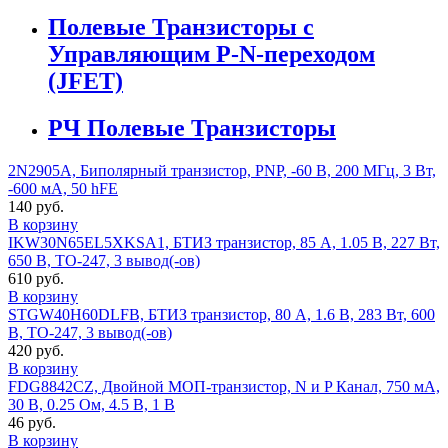
Полевые Транзисторы с
Управляющим P-N-переходом
(JFET)
РЧ Полевые Транзисторы
2N2905A, Биполярный транзистор, PNP, -60 В, 200 МГц, 3 Вт,
-600 мА, 50 hFE
140 руб.
В корзину
IKW30N65EL5XKSA1, БТИЗ транзистор, 85 А, 1.05 В, 227 Вт,
650 В, TO-247, 3 вывод(-ов)
610 руб.
В корзину
STGW40H60DLFB, БТИЗ транзистор, 80 А, 1.6 В, 283 Вт, 600
В, TO-247, 3 вывод(-ов)
420 руб.
В корзину
FDG8842CZ, Двойной МОП-транзистор, N и P Канал, 750 мА,
30 В, 0.25 Ом, 4.5 В, 1 В
46 руб.
В корзину