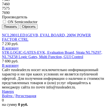
7460
7575
7690
Производитель
ON Semiconductor
NCL2801LED1GEVB, EVAL BOARD, 200W POWER
FACTOR CTRL
7 230 руб.
В корзину
STR-LOGIC-GATES-EVK, Evaluation Board, Strata NL7SZ97,
NL7SZ58 Logic Gates, Multi Function, GUI Control
7 690 руб.
В корзину
Сайт russleader.ru носит исключительно информационный
характер и ни при каких условиях не является публичной
офертой. Для получения информации о наличии и стоимости
представленных товаров и (или) услуг обращайтесь к
менеджеру сайта по почте info@russleader.ru.
Наверх
Войти /
Регистрация
0
на сумму
0 руб.