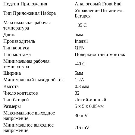
Подтип Приложения
Аналоговый Front End
Управление Питанием -
Тип Приложения Набора
Батарея
Максимальная рабочая
+85 C
температура
Длина
5мм
Производитель
Intersil
Тип корпуса
QFN
Тип монтажа
Поверхностный монтаж
Минимальная рабочая
-40 C
температура
Ширина
5мм
Минимальный выходной ток
1.2A
Высота
0.85мм
Число контактов
32
Тип батарей
Литий-ионный
Размеры
5 x 5 x 0.85мм
Максимальное выходное
30 mV
напряжение
Минимальное выходное
-15 mV
напряжение