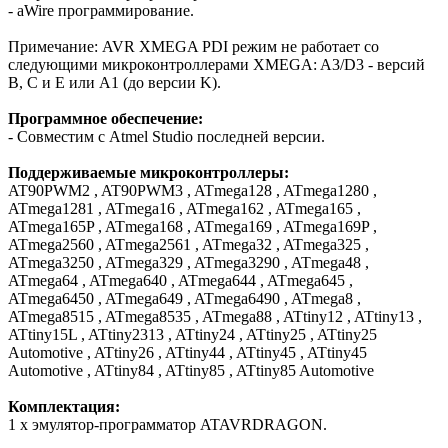
- aWire программирование.
Примечание: AVR XMEGA PDI режим не работает со
следующими микроконтроллерами XMEGA: A3/D3 - версий
B, C и E или A1 (до версии K).
Программное обеспечение:
- Совместим с Atmel Studio последней версии.
Поддерживаемые микроконтроллеры:
AT90PWM2 , AT90PWM3 , ATmega128 , ATmega1280 ,
ATmega1281 , ATmega16 , ATmega162 , ATmega165 ,
ATmega165P , ATmega168 , ATmega169 , ATmega169P ,
ATmega2560 , ATmega2561 , ATmega32 , ATmega325 ,
ATmega3250 , ATmega329 , ATmega3290 , ATmega48 ,
ATmega64 , ATmega640 , ATmega644 , ATmega645 ,
ATmega6450 , ATmega649 , ATmega6490 , ATmega8 ,
ATmega8515 , ATmega8535 , ATmega88 , ATtiny12 , ATtiny13 ,
ATtiny15L , ATtiny2313 , ATtiny24 , ATtiny25 , ATtiny25
Automotive , ATtiny26 , ATtiny44 , ATtiny45 , ATtiny45
Automotive , ATtiny84 , ATtiny85 , ATtiny85 Automotive
Комплектация:
1 х эмулятор-программатор ATAVRDRAGON.