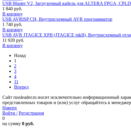
USB Blaster V2, Загрузочный кабель для ALTERA FPGA, CPLD, Act
1 840 руб.
В корзину
USB AVRISP CH, Внутрисхемный AVR программатор
1 740 руб.
В корзину
USB AVR JTAGICE XPII (JTAGICE mkII), Внутрисхемный отлад
11 920 руб.
В корзину
Назад
1
2
3
4
11
Вперед
Сайт russleader.ru носит исключительно информационный хара
представленных товаров и (или) услуг обращайтесь к менеджеру 
Наверх
Войти /
Регистрация
0
на сумму
0 руб.