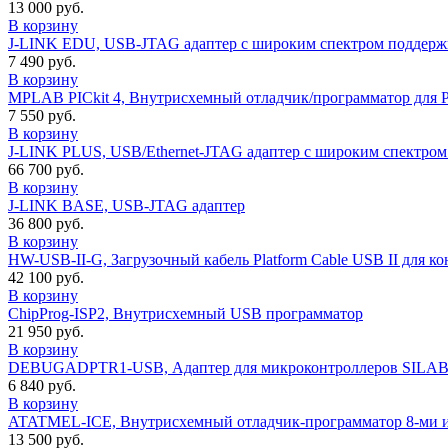
13 000 руб.
В корзину
J-LINK EDU, USB-JTAG адаптер с широким спектром поддер
7 490 руб.
В корзину
MPLAB PICkit 4, Внутрисхемный отладчик/программатор для 
7 550 руб.
В корзину
J-LINK PLUS, USB/Ethernet-JTAG адаптер с широким спектро
66 700 руб.
В корзину
J-LINK BASE, USB-JTAG адаптер
36 800 руб.
В корзину
HW-USB-II-G, Загрузочный кабель Platform Cable USB II для 
42 100 руб.
В корзину
ChipProg-ISP2, Внутрисхемный USB программатор
21 950 руб.
В корзину
DEBUGADPTR1-USB, Адаптер для микроконтроллеров SILA
6 840 руб.
В корзину
ATATMEL-ICE, Внутрисхемный отладчик-программатор 8-ми и 
13 500 руб.