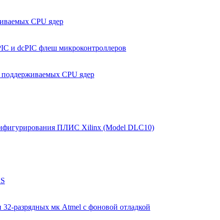
живаемых CPU ядер
PIC и dcPIC флеш микроконтроллеров
м поддерживаемых CPU ядер
конфигурирования ПЛИС Xilinx (Model DLC10)
BS
32-разрядных мк Atmel с фоновой отладкой