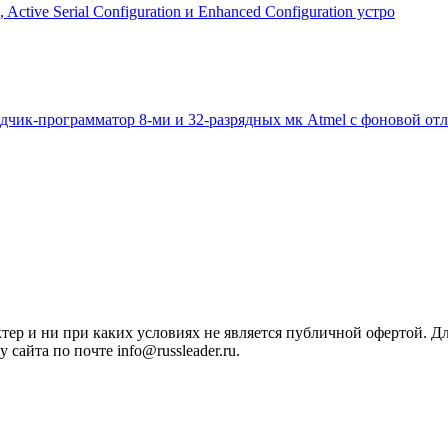
ive Serial Configuration и Enhanced Configuration устро
чик-программатор 8-ми и 32-разрядных мк Atmel с фоновой от
ктер и ни при каких условиях не является публичной офертой. 
сайта по почте info@russleader.ru.