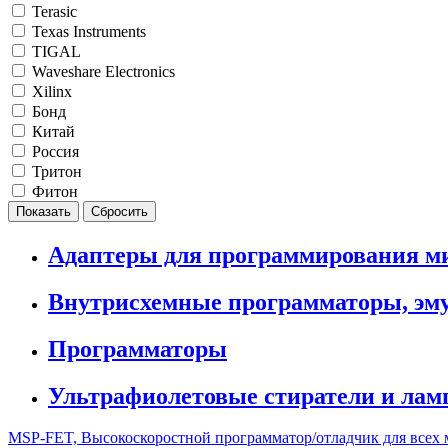
Terasic
Texas Instruments
TIGAL
Waveshare Electronics
Xilinx
Бонд
Китай
Россия
Тритон
Фитон
Адаптеры для программирования м
Внутрисхемные программаторы, эм
Программаторы
Ультрафиолетовые стиратели и ла
MSP-FET, Высокоскоростной программатор/отладчик для всех