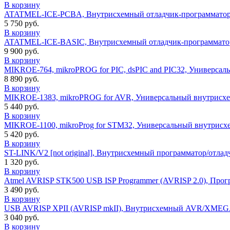
В корзину
ATATMEL-ICE-PCBA, Внутрисхемный отладчик-программатор 8
5 750 руб.
В корзину
ATATMEL-ICE-BASIC, Внутрисхемный отладчик-программатор 8
9 900 руб.
В корзину
MIKROE-764, mikroPROG for PIC, dsPIC and PIC32, Универсал
8 890 руб.
В корзину
MIKROE-1383, mikroPROG for AVR, Универсальный внутрисхе
5 440 руб.
В корзину
MIKROE-1100, mikroProg for STM32, Универсальный внутрисх
5 420 руб.
В корзину
ST-LINK/V2 [not original], Внутрисхемный программатор/отл
1 320 руб.
В корзину
Atmel AVRISP STK500 USB ISP Programmer (AVRISP 2.0), Про
3 490 руб.
В корзину
USB AVRISP XPII (AVRISP mkII), Внутрисхемный AVR/XMEGA 
3 040 руб.
В корзину