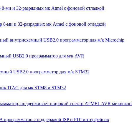
-ми и 32-разрядных мк Atmel с фоновой отладкой
-ми и 32-разрядных мк Atmel с фоновой отладкой
ьный внутрисхемный USB2.0 программатор для м/к Microchip
мный USB2.0 программатор для м/к AVR
емный USB2.0 программатор для м/к STM32
адчик JTAG для мк STM8 и STM32
грамматор, поддерживает широкий спектр ATMEL AVR микрокон
программатор с поддержкой ISP и PDI интерфейсов