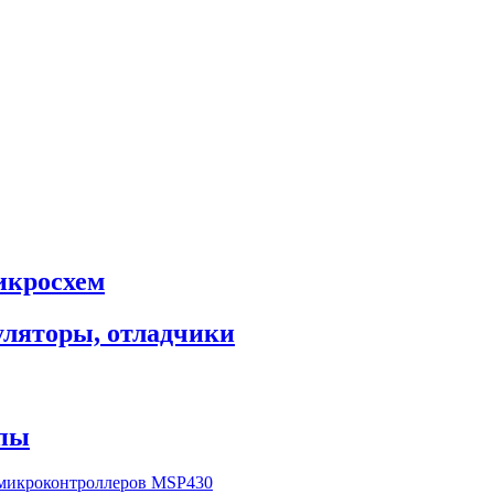
икросхем
уляторы, отладчики
мпы
 микроконтроллеров MSP430