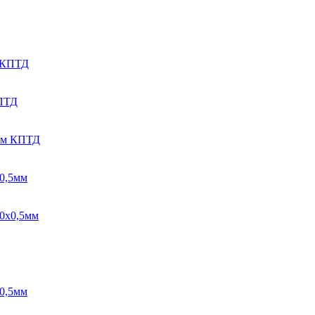
м КПТД
КПТД
5мм КПТД
х0,5мм
60х0,5мм
х0,5мм