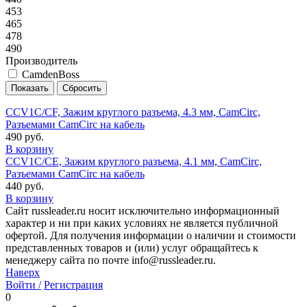
453
465
478
490
Производитель
CamdenBoss
CCV1C/CF, Зажим круглого разъема, 4.3 мм, CamCirc,
Разъемами CamCirc на кабель
490 руб.
В корзину
CCV1C/CE, Зажим круглого разъема, 4.1 мм, CamCirc,
Разъемами CamCirc на кабель
440 руб.
В корзину
Сайт russleader.ru носит исключительно информационный
характер и ни при каких условиях не является публичной
офертой. Для получения информации о наличии и стоимости
представленных товаров и (или) услуг обращайтесь к
менеджеру сайта по почте info@russleader.ru.
Наверх
Войти /
Регистрация
0