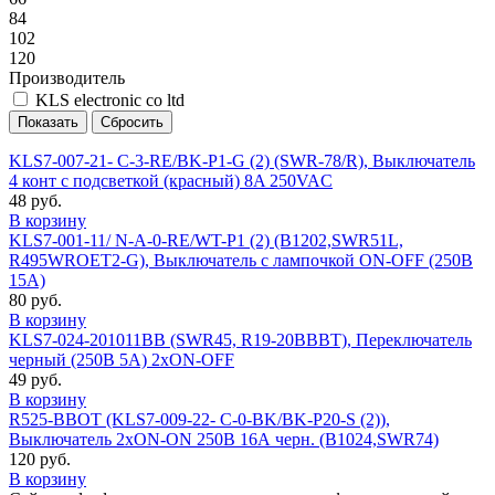
84
102
120
Производитель
KLS electronic co ltd
KLS7-007-21- C-3-RE/BK-P1-G (2) (SWR-78/R), Выключатель
4 конт с подсветкой (красный) 8A 250VAC
48 руб.
В корзину
KLS7-001-11/ N-A-0-RE/WT-P1 (2) (B1202,SWR51L,
R495WROET2-G), Выключатель с лампочкой ON-OFF (250В
15А)
80 руб.
В корзину
KLS7-024-201011BB (SWR45, R19-20BBBT), Переключатель
черный (250В 5А) 2xON-OFF
49 руб.
В корзину
R525-BBOT (KLS7-009-22- C-0-BK/BK-P20-S (2)),
Выключатель 2хON-ON 250В 16А черн. (B1024,SWR74)
120 руб.
В корзину