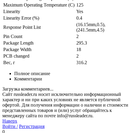
Maximum Operating Temperature (C)
125
Linearity
Yes
Linearity Error (%)
0.4
(16.15mm,0.5),
Response Point List
(241.5mm,4.5)
Pin Count
2
Package Length
295.3
Package Width
18
PCB changed
2
Вес, г
316.2
Полное описание
Комментарии
Загрузка комментариев...
Сайт russleader.ru носит исключительно информационный
характер и ни при каких условиях не является публичной
офертой. Для получения информации о наличии и стоимости
представленных товаров и (или) услуг обращайтесь к
менеджеру сайта по почте info@russleader.ru.
Наверх
Войти /
Регистрация
0