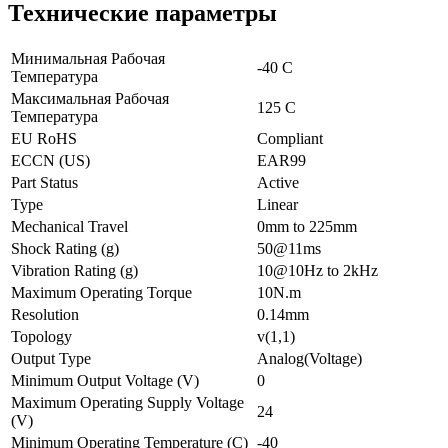
Технические параметры
Минимальная Рабочая
-40 C
Температура
Максимальная Рабочая
125 C
Температура
EU RoHS
Compliant
ECCN (US)
EAR99
Part Status
Active
Type
Linear
Mechanical Travel
0mm to 225mm
Shock Rating (g)
50@11ms
Vibration Rating (g)
10@10Hz to 2kHz
Maximum Operating Torque
10N.m
Resolution
0.14mm
Topology
v(1,1)
Output Type
Analog(Voltage)
Minimum Output Voltage (V)
0
Maximum Operating Supply Voltage
24
(V)
Minimum Operating Temperature (C)
-40