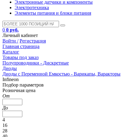
Электронные датчики и компоненты
Электротехника
Элементы питания и блоки питания
0
0 руб.
Личный кабинет
Войти /
Регистрация
Главная страница
Каталог
Товары под заказ
Полупроводники - Дискретные
Диоды
Диоды с Переменной Емкостью - Варикапы, Варакторы
Infineon
Подбор параметров
Розничная цена
От
До
4
16
28
40