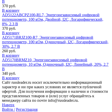
В
370 руб.
В корзину
AD5122ABCPZ100-RL7, Энергонезависимый цифровой
потенциометр, 100 кОм, Двойной, I2C, Логарифмический,
8%, 2.3 В
370 руб.
В корзину
AD5171BRJZ100-R7, Энергонезависимый цифровой
потенциометр, 100 кОм, Одиночный, I2C, Логарифмический,
30%, 2.7 В
260 руб.
В корзину
AD5170BRMZ10, Энергонезависимый цифровой
потенциометр, 10 кОм, Одиночный, I2C, Линейный, 20%, 2.7
В
340 руб.
В корзину
Сайт russleader.ru носит исключительно информационный
характер и ни при каких условиях не является публичной
офертой. Для получения информации о наличии и стоимости
представленных товаров и (или) услуг обращайтесь к
менеджеру сайта по почте info@russleader.ru.
Наверх
Войти /
Регистрация