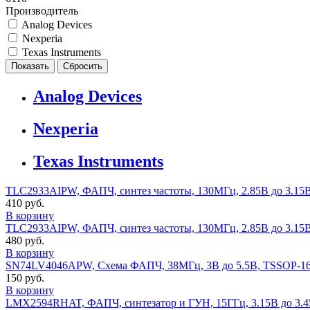
Производитель
Analog Devices
Nexperia
Texas Instruments
Analog Devices
Nexperia
Texas Instruments
TLC2933AIPW, ФАПЧ, синтез частоты, 130МГц, 2.85В до 3.15
410 руб.
В корзину
TLC2933AIPW, ФАПЧ, синтез частоты, 130МГц, 2.85В до 3.15
480 руб.
В корзину
SN74LV4046APW, Схема ФАПЧ, 38МГц, 3В до 5.5В, TSSOP-1
150 руб.
В корзину
LMX2594RHAT, ФАПЧ, синтезатор и ГУН, 15ГГц, 3.15В до 3.