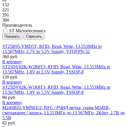
152
221
291
360
Производитель
ST Microelectronics
ST25R95-VMD5T, RFID, Read, Write, 13.553MHz to
13.567MHz, 2.7V to 5.5V Supply, VFQFPN-32
360 руб.
В корзину
ST25DV02K-W2R8T3, RFID, Read, Write, 13.553MHz to
13.567MHz, 1.8V to 5.5V Supply, TSSOP-8
120 руб.
В корзину
ST25DV02K-W1R8T3, RFID, Read, Write, 13.553MHz to
13.567MHz, 1.8V to 5.5V Supply, TSSOP-8
96 руб.
В корзину
M24SR02-YMN6T/2, NFC / РЧИД метка, серия M24SR,
считывание / запись, 13.553МГц до 13.567МГц, 2Кбит, 2.7В до
5.5В
82 руб.