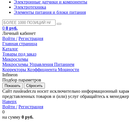
Электронные датчики и компоненты
Электротехника
Элементы питания и блоки питания
0
0 руб.
Личный кабинет
Войти /
Регистрация
Главная страница
Каталог
Товары под заказ
Микросхемы
Микросхемы Управления Питанием
Корректоры Коэффициента Мощности
Infineon
Подбор параметров
Сайт russleader.ru носит исключительно информационный хара
представленных товаров и (или) услуг обращайтесь к менеджеру 
Наверх
Войти /
Регистрация
0
на сумму
0 руб.