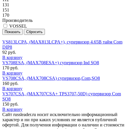
131
151
170
Производитель
VOSSEL
VS813LCPA, (MAX813LCPA+), супервизор 4.65В тайм Com
DIP8
92 руб.
В корзину
VS708ESA, (MAX708ESA+) супервизор Ind SO8
170 руб.
В корзину
VS708CSA, (MAX708CSA) cупервизор,Com,SO8
160 руб.
В корзину
VS707CSA, (MAX707CSA+ TPS3707-50D) супервизор Com
SO8
150 руб.
В корзину
Сайт russleader.ru носит исключительно информационный
характер и ни при каких условиях не является публичной
офертой. Для получения информации о наличии и стоимости