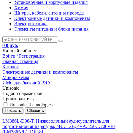
Установочные и корпусные изделия
Химия
Шнуры, кабели, антенны провода
Электронные датчики и компоненты
Электротехника
Элементы питания и блоки питания
0
0 руб.
Личный кабинет
Войти /
Регистрация
Главная страница
Каталог
Электронные датчики и компоненты
Микросхемы
ИМС для бытовой РЭА
Unisonic
Подбор параметров
Производитель
Unisonic Technologies
LM386L-D08-T, Низковольтный аудиоусилитель для
портативной аппаратуры, 4В…12В, 4мА, 250…700мВт,
(LM386N/L) [DIP-8]