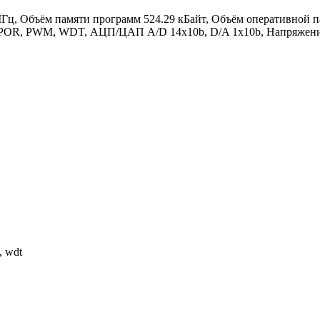
, Объём памяти программ 524.29 кБайт, Объём оперативной памя
POR, PWM, WDT, АЦП/ЦАП A/D 14x10b, D/A 1x10b, Напряжение 
, wdt