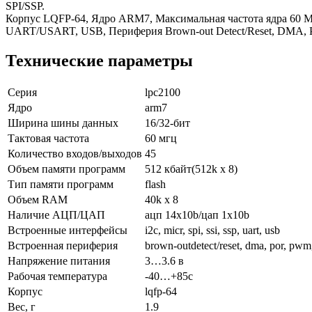
SPI/SSP.
Корпус LQFP-64, Ядро ARM7, Максимальная частота ядра 60 МГц
UART/USART, USB, Периферия Brown-out Detect/Reset, DMA, 
Технические параметры
Серия
lpc2100
Ядро
arm7
Ширина шины данных
16/32-бит
Тактовая частота
60 мгц
Количество входов/выходов
45
Объем памяти программ
512 кбайт(512k x 8)
Тип памяти программ
flash
Объем RAM
40k x 8
Наличие АЦП/ЦАП
ацп 14x10b/цап 1x10b
Встроенные интерфейсы
i2c, micr, spi, ssi, ssp, uart, usb
Встроенная периферия
brown-outdetect/reset, dma, por, pwm
Напряжение питания
3…3.6 в
Рабочая температура
-40…+85c
Корпус
lqfp-64
Вес, г
1.9