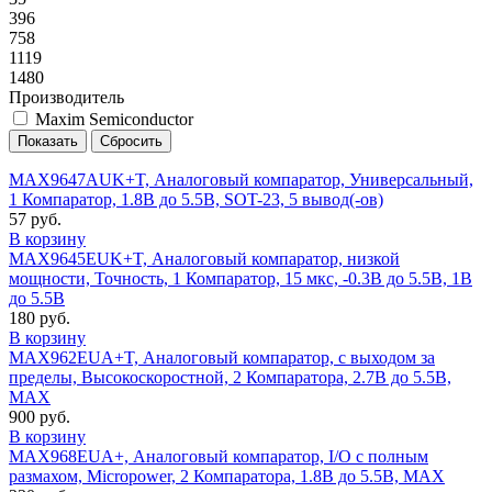
396
758
1119
1480
Производитель
Maxim Semiconductor
MAX9647AUK+T, Аналоговый компаратор, Универсальный,
1 Компаратор, 1.8В до 5.5В, SOT-23, 5 вывод(-ов)
57 руб.
В корзину
MAX9645EUK+T, Аналоговый компаратор, низкой
мощности, Точность, 1 Компаратор, 15 мкс, -0.3В до 5.5В, 1В
до 5.5В
180 руб.
В корзину
MAX962EUA+T, Аналоговый компаратор, с выходом за
пределы, Высокоскоростной, 2 Компаратора, 2.7В до 5.5В,
MAX
900 руб.
В корзину
MAX968EUA+, Аналоговый компаратор, I/O с полным
размахом, Micropower, 2 Компаратора, 1.8В до 5.5В, MAX