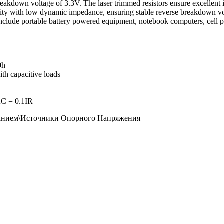
eakdown voltage of 3.3V. The laser trimmed resistors ensure excellent 
with low dynamic impedance, ensuring stable reverse breakdown volt
ons include portable battery powered equipment, notebook computers, cell 
0h
ith capacitive loads
AC = 0.1IR
анием\Источники Опорного Напряжения