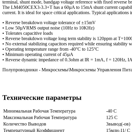
terminal, shunt mode, bandgap voltage reference with fixed reverse br
The LM4050CEX3-3.3+T has a 60µA to 15mA shunt current capability 
current. It is ideal for space critical applications. Typical applicati
• Reverse breakdown voltage tolerance of ±15mV
• Low 50µVRMS output noise (10Hz to 10KHz)
• Tolerates capacitive loads
• Reverse breakdown voltage long term stability is 120ppm at T=100
• No external stabilizing capacitors required while ensuring stability w
• Operating temperature range from -40°C to 125°C
• Minimum operating current of 45µA
• Reverse dynamic impedance of 0.3ohm at IR = 1mA, f = 120Hz, I
Полупроводники - Микросхемы\Микросхемы Управления Пит
Технические параметры
Минимальная Рабочая Температура
-40 C
Максимальная Рабочая Температура
125 C
Количество Выводов
3вывод(-ов)
Температурный Коэффициент
15млн-11/ C