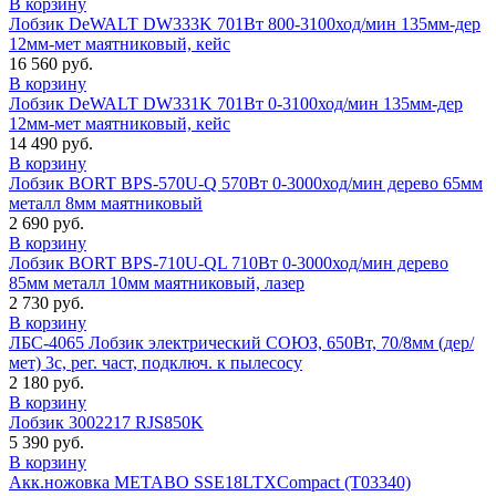
В корзину
Лобзик DeWALT DW333K 701Вт 800-3100ход/мин 135мм-дер
12мм-мет маятниковый, кейс
16 560 руб.
В корзину
Лобзик DeWALT DW331K 701Вт 0-3100ход/мин 135мм-дер
12мм-мет маятниковый, кейс
14 490 руб.
В корзину
Лобзик BORT BPS-570U-Q 570Вт 0-3000ход/мин дерево 65мм
металл 8мм маятниковый
2 690 руб.
В корзину
Лобзик BORT BPS-710U-QL 710Вт 0-3000ход/мин дерево
85мм металл 10мм маятниковый, лазер
2 730 руб.
В корзину
ЛБС-4065 Лобзик электрический СОЮЗ, 650Вт, 70/8мм (дер/
мет) 3с, рег. част, подключ. к пылесосу
2 180 руб.
В корзину
Лобзик 3002217 RJS850K
5 390 руб.
В корзину
Акк.ножовка METABO SSE18LTXCompact (T03340)