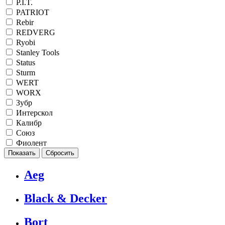
P.I.T.
PATRIOT
Rebir
REDVERG
Ryobi
Stanley Tools
Status
Sturm
WERT
WORX
Зубр
Интерскол
Калибр
Союз
Фиолент
Aeg
Black & Decker
Bort