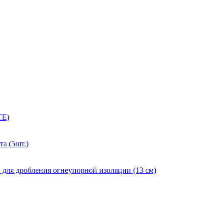
TE)
а (5шт.)
ля дробления огнеупорной изоляции (13 см)