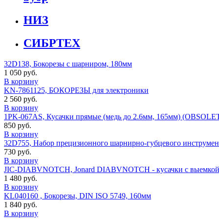
НИЗ
СИБРТЕХ
32D138, Бокорезы с шарниром, 180мм
1 050 руб.
В корзину
KN-7861125, БОКОРЕЗЫ для электроники
2 560 руб.
В корзину
1PK-067AS, Кусачки прямые (медь до 2.6мм, 165мм) (OBSOLE
850 руб.
В корзину
32D755, Набор прецизионного шарнирно-губцевого инструмент
730 руб.
В корзину
JIC-DIABVNOTCH, Jonard DIABVNOTCH - кусачки c выемкой д
1 480 руб.
В корзину
KL040160 , Бокорезы, DIN ISO 5749, 160мм
1 840 руб.
В корзину