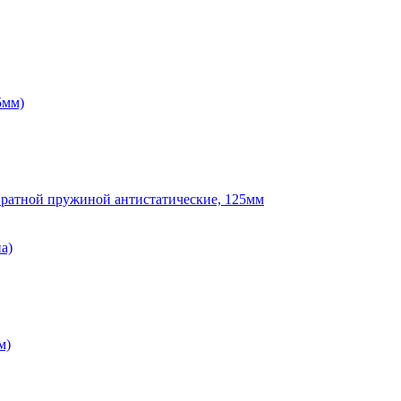
5мм)
вратной пружиной антистатические, 125мм
а)
м)