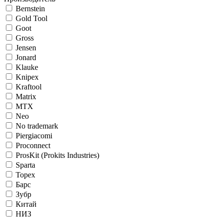
Bernstein
Gold Tool
Goot
Gross
Jensen
Jonard
Klauke
Knipex
Kraftool
Matrix
MTX
Neo
No trademark
Piergiacomi
Proconnect
ProsKit (Prokits Industries)
Sparta
Topex
Барс
Зубр
Китай
НИЗ