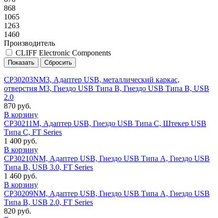
868
1065
1263
1460
Производитель
CLIFF Electronic Components
CP30203NM3, Адаптер USB, металлический каркас,
отверстия M3, Гнездо USB Типа B, Гнездо USB Типа B, USB
2.0
870 руб.
В корзину
CP30211M, Адаптер USB, Гнездо USB Типа C, Штекер USB
Типа C, FT Series
1 400 руб.
В корзину
CP30210NM, Адаптер USB, Гнездо USB Типа A, Гнездо USB
Типа B, USB 3.0, FT Series
1 460 руб.
В корзину
CP30209NM, Адаптер USB, Гнездо USB Типа A, Гнездо USB
Типа B, USB 2.0, FT Series
820 руб.