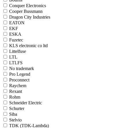
Conquer Electronics
Cooper Bussmann
Dragon City Industries
EATON
EKF
ESKA
Fuzetec
KLS electronic co ltd
Littelfuse
LTL
LTLFS
No trademark
Pro Legend
Proconnect
Raychem
Rexant
Rohm
Schneider Electric
Schurter
Siba
Stelvio
TDK (TDK-Lambda)