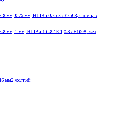
8 мм, 0.75 мм, НШВи 0.75-8 / E7508, синий, в
 мм, 1 мм, НШВи 1.0-8 / Е 1,0-8 / E1008, жел
 16 мм2 желтый