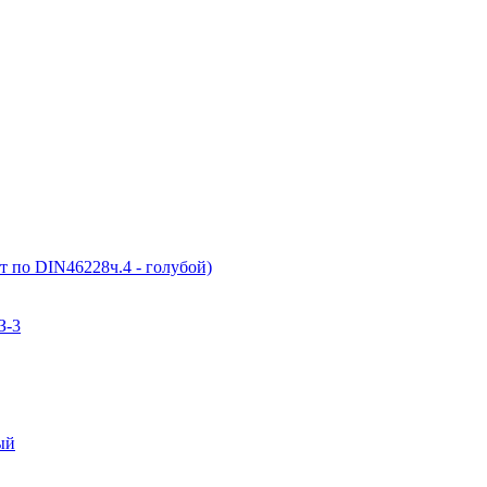
т по DIN46228ч.4 - голубой)
З-3
ый