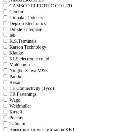
CAMSCO ELECTRIC CO.LTD
Cembre
Cirmaker Industry
Degson Electronics
Dinkle Enterprise
Iek
K.S.Terminals
Karson Technology
Klauke
KLS electronic co ltd
Multicomp
Ningbo Xinya M&E
Panduit
Rexant
TE Connectivity (Tyco)
TR Fastenings
Wago
Weidmuller
Китай
Россия
Тайвань
Электротехнический завод КВТ