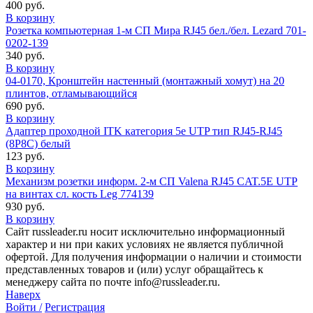
400 руб.
В корзину
Розетка компьютерная 1-м СП Мира RJ45 бел./бел. Lezard 701-
0202-139
340 руб.
В корзину
04-0170, Кронштейн настенный (монтажный хомут) на 20
плинтов, отламывающийся
690 руб.
В корзину
Адаптер проходной ITK категория 5е UTP тип RJ45-RJ45
(8P8C) белый
123 руб.
В корзину
Механизм розетки информ. 2-м СП Valena RJ45 CAT.5E UTP
на винтах сл. кость Leg 774139
930 руб.
В корзину
Сайт russleader.ru носит исключительно информационный
характер и ни при каких условиях не является публичной
офертой. Для получения информации о наличии и стоимости
представленных товаров и (или) услуг обращайтесь к
менеджеру сайта по почте info@russleader.ru.
Наверх
Войти /
Регистрация