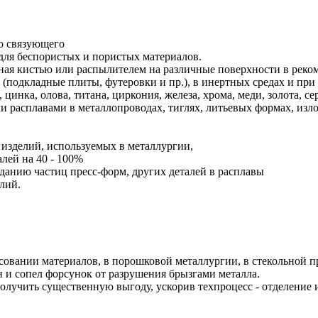
о связующего
 для беспористых и пористых материалов.
сенная кистью или распылителем на различные поверхности в рек
 (подкладные плиты, футеровки и пр.), в инертных средах и при 
 цинка, олова, титана, циркония, железа, хрома, меди, золота, с
ими расплавами в металлопроводах, тиглях, литьевых формах, из
изделий, используемых в металлургии,
лей на 40 - 100%
данию частиц пресс-форм, других деталей в расплавы
лий.
ссовании материалов, в порошковой металлургии, в стекольной 
н и сопел форсунок от разрушения брызгами металла.
лучить существенную выгоду, ускорив техпроцесс - отделение 