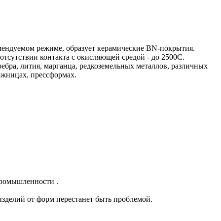
омендуемом режиме, образует керамические ВN-покрытия.
отсутствии контакта с окисляющей средой - до 2500С.
еребра, лития, марганца, редкоземельных металлов, различных
ложницах, прессформах.
промышленности .
изделий от форм перестанет быть проблемой.