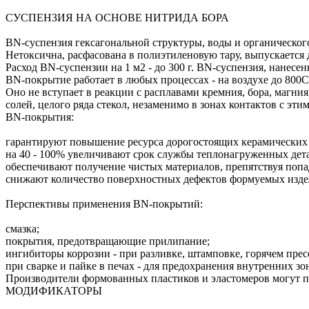
СУСПЕНЗИЯ НА ОСНОВЕ НИТРИДА БОРА
BN-суспензия гексагональной структуры, воды и органическог
Нетоксична, расфасована в полиэтиленовую тару, выпускается
Расход BN-суспензии на 1 м2 - до 300 г. BN-суспензия, нане
BN-покрытие работает в любых процессах - на воздухе до 800С
Оно не вступает в реакции с расплавами кремния, бора, магния,
солей, целого ряда стекол, незаменимо в зонах контактов с эт
BN-покрытия:
гарантируют повышение ресурса дорогостоящих керамических 
на 40 - 100% увеличивают срок службы теплонагруженных дета
обеспечивают получение чистых материалов, препятствуя попа
снижают количество поверхностных дефектов формуемых изде
Перспективы применения BN-покрытий:
смазка;
покрытия, предотвращающие прилипание;
ингибиторы коррозии - при разливке, штамповке, горячем пре
при сварке и пайке в печах - для предохранения внутренних зо
Производители формованных пластиков и эластомеров могут по
МОДИФИКАТОРЫ