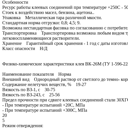
Особенности
Ресурс работы клеевых соединений при температуре +250С - 500 
Стоек к воздействию масел, бензина, ацетона..
Упаковка Металлическая тара различной мкости.
Стандартная норма отгрузки: 0,8; 4,5; 9.
Возможна нестандартная фасовка по согласованию с потребите
Транспортировка Транспортировка возможна любым видом транс
легковоспламеняющиеся растворители.
Хранение Гарантийный срок хранения - 1 год с даты изготов
Класс опасности Н/Д
Физико-химические характеристики клея ВК-26М (ТУ 1-596-22
Наименование показателя Норма
Внешний вид Однородный раствор от светлого до темно- кори
Содержание нелетучих веществ, % 19-27
Вязкость по ВЗ-1, с 30-75
Вязкость по ВЗ-243, с 25-56
Предел прочности при сдвиге клеевых соединений стали 30Х
- При температуре испытаний +20С, МПа
- При температуре испытаний +300С, МПа
20
5
Режим отверждения: