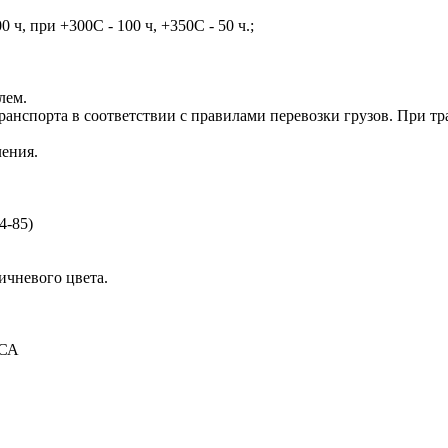
ч, при +300С - 100 ч, +350С - 50 ч.;
лем.
порта в соответствии с правилами перевозки грузов. При транс
ления.
4-85)
чневого цвета.
ГСА