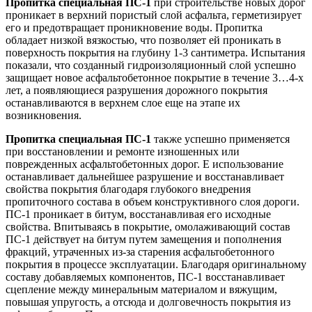
Пропитка специальная ПС-1
при строительстве новых дорог
проникает в верхний пористый слой асфальта, герметизирует
его и предотвращает проникновение воды. Пропитка
обладает низкой вязкостью, что позволяет ей проникать в
поверхность покрытия на глубину 1-3 сантиметра. Испытания
показали, что созданный гидроизоляционный слой успешно
защищает новое асфальтобетонное покрытие в течение 3…4-х
лет, а появляющиеся разрушения дорожного покрытия
останавливаются в верхнем слое еще на этапе их
возникновения.
Пропитка специальная ПС-1
также успешно применяется
при восстановлении и ремонте изношенных или
поврежденных асфальтобетонных дорог. Е использование
останавливает дальнейшее разрушение и восстанавливает
свойства покрытия благодаря глубокого внедрения
пропиточного состава в объем конструктивного слоя дороги.
ПС-1 проникает в битум, восстанавливая его исходные
свойства. Впитываясь в покрытие, омолаживающий состав
ПС-1 действует на битум путем замещения и пополнения
фракций, утраченных из-за старения асфальтобетонного
покрытия в процессе эксплуатации. Благодаря оригинальному
составу добавляемых компонентов, ПС-1 восстанавливает
сцепление между минеральным материалом и вяжущим,
повышая упругость, а отсюда и долговечность покрытия из