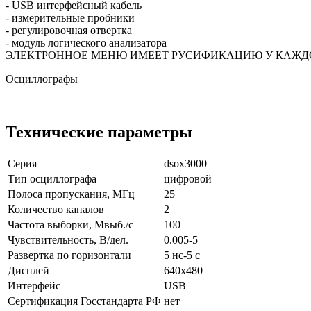
- USB интерфейсный кабель
- измерительные пробники
- регулировочная отвертка
- модуль логического анализатора
ЭЛЕКТРОННОЕ МЕНЮ ИМЕЕТ РУСИФИКАЦИЮ У КАЖД
Осциллографы
Технические параметры
Серия
dsox3000
Тип осциллографа
цифровой
Полоса пропускания, МГц
25
Количество каналов
2
Частота выборки, Мвыб./с
100
Чувствительность, В/дел.
0.005-5
Развертка по горизонтали
5 нс-5 с
Дисплей
640x480
Интерфейс
USB
Сертификация Госстандарта РФ
нет