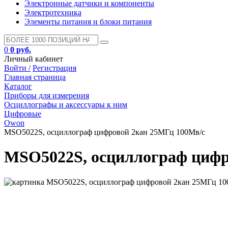
Электронные датчики и компоненты
Электротехника
Элементы питания и блоки питания
0
0 руб.
Личный кабинет
Войти /
Регистрация
Главная страница
Каталог
Приборы для измерения
Осциллографы и аксессуары к ним
Цифровые
Owon
MSO5022S, осциллограф цифровой 2кан 25МГц 100Мв/с
MSO5022S, осциллограф цифр