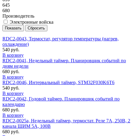
645
680
Производитель
Электронные войска
RDC2-0043, Термостат, регулятор температуры (нагрев,
охлаждение)
540 руб.
В корзину
RDC2-0041, Недельный таймер. Планировщик событий по
дням недели
680 руб.
В корзину
RDC2-0046, Интервальный таймер, STM32F030K6T6
540 руб.
В корзину
RDC2-0042, Годовой таймер. Планировщик событий по
календарю
680 руб.
В корзину
RDC2-0025a, Недельный таймер, термостат. Реле 7А, 250В, 2
канала ШИМ 5А, 100В
680 руб.