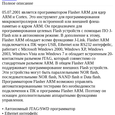
Полное описание
05.07.2001 является программатором Flasher ARM для ядер
ARM и Cortex. Это инструмент для программирования
микроконтроллеров со встроенной или внешней флеш-
памятью и ядром ARM. Он предназначен для
программирования целевых Flash устройств с помощью ПО J-
Flash или в автономном режиме. В дополнение к этому,
Flasher ARM обладает всеми функциями J-Link. Flasher ARM
подключается к ПК через USB, Ethernet или RS232 интерфейс,
работает с Microsoft Windows 2000, Windows XP, Windows
2003, Windows Vista или Windows 7 и обладает встроенным 20-
контактным разъемом JTAG, который совместимо со
стандартным разъемом ARM. В общем Flasher ARM
поддерживает программирование внешних Flash устройств.
Эти устройства могут быть параллельными NOR flash,
последовательными NOR flash, NAND flash и Data flash.
Программатором Flasher ARM возможно управлять
автоматизированными тестерами без необходимости
подключения к ПК и программы Flasher ARM. Поэтому он
оснащен дополнительными аппаратными функциями
управления.
• Автономный JTAG/SWD программатор
• Ethernet интерфейс