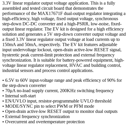
3.3V linear regulator output voltage application. This is a fully
assembled and tested circuit board that demonstrates the
performance of the MAX17671F dual-output regulator integrating a
high-efficiency, high voltage, fixed output voltage, synchronous
step-down DC-DC converter and a high-PSRR, low-noise, fixed-
output linear regulator. The EV kit is designed for a high efficiency
solution and generates a 5V step-down converter output voltage and
a fixed 3.3V linear regulator output voltage at load currents up to
150mA and 50mA, respectively. The EV kit features adjustable
input undervoltage lockout, open-drain active-low RESET signal,
hysteretic peak current-limit protection and external frequency
synchronization. It is suitable for battery-powered equipment, high-
voltage linear regulator replacement, HVAC and building control,
industrial sensors and process control applications.
• 6.5V to 60V input-voltage range and peak efficiency of 90% for
the step-down converter
• 70µA no-load supply current, 200KHz switching frequency
• Internal soft-start
• EN/UVLO input, resistor-programmable UVLO threshold
• MODE/SYNC pin to select PWM or PFM mode
• Open-drain active-low RESET output to monitor dual outputs
• External frequency synchronization
• Overcurrent and overtemperature protection