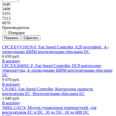
1640
3498
5355
7213
9070
Производитель
Ebmpapst
CPCXXVV10UN-F, Fan Speed Controller, A2P интерфейс, 4--
проводными ШИМ вентиляторами ebm-papst DC
6 650 руб.
В корзину
CPCXX2040SC-F, Fan Speed Controller, DCP контроллер
температуры, 4--проводными ШИМ вентиляторами ebm-papst
DC
9 070 руб.
В корзину
CN1063, Fan Speed Controller, Контроллер скорости
вентилятора EC, Вентиляторами ebm-papst EC
1 640 руб.
В корзину
50002-1-0174, Модуль управления температурой, для
вентиляторов EC и DC, 30 до 55C, 18 до 60В DC