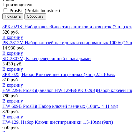
Производитель
ProsKit (Prokits Industries)
8PK-021S, Набор ключей-шестигранников и отверток (7шт.,скл
320 руб.
В корзину
PK-2812M Набор ключей накидных изолированных 1000v (15 п
14 930 руб.
В корзину
SD-2307M, Ключ реверсивный с насадками
3 430 руб.
В корзину
8PK-025, Набор Ключей шестигранных (7шт) 2.5-10мм.
810 руб.
В корзину
HW-229B ProsKit (аналог HW-129B/8PK-029B)Набор ключей-ше
780 руб.
В корзину
HW-609B ProsKit Набор ключей гаечных (10шт., 4-11 мм)
870 руб.
В корзину
HW-129, Набор Ключи шестигранники 1.5-10мм (9шт)
650 руб.