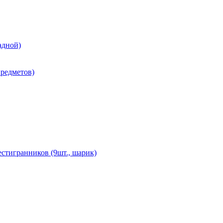
адной)
редметов)
стигранников (9шт., шарик)