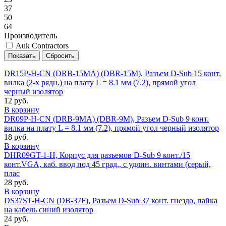
37
50
64
Производитель
Auk Contractors
DR15P-H-CN (DRB-15MA) (DBR-15M), Разъем D-Sub 15 конт.
вилка (2-х рядн.) на плату L = 8.1 мм (7.2), прямой угол
черный изолятор
12 руб.
В корзину
DR09P-H-CN (DRB-9MA) (DBR-9M), Разъем D-Sub 9 конт.
вилка на плату L = 8.1 мм (7.2), прямой угол черный изолятор
18 руб.
В корзину
DHR09GT-1-H, Корпус для разъемов D-Sub 9 конт./15
конт.VGA, каб. ввод под 45 град., с удлин. винтами (серый,
плас
28 руб.
В корзину
DS37ST-H-CN (DB-37F), Разъем D-Sub 37 конт. гнездо, пайка
на кабель синий изолятор
24 руб.