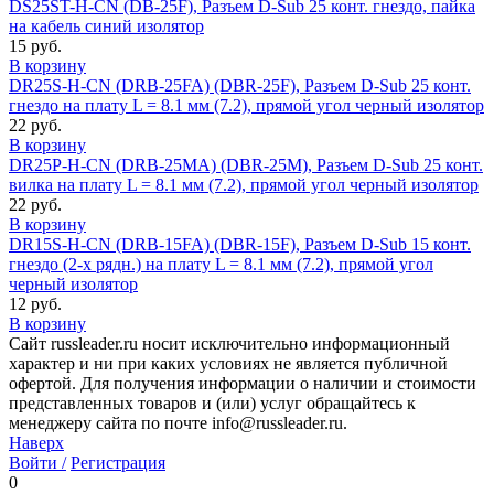
DS25ST-H-CN (DB-25F), Разъем D-Sub 25 конт. гнездо, пайка
на кабель синий изолятор
15 руб.
В корзину
DR25S-H-CN (DRB-25FA) (DBR-25F), Разъем D-Sub 25 конт.
гнездо на плату L = 8.1 мм (7.2), прямой угол черный изолятор
22 руб.
В корзину
DR25P-H-CN (DRB-25MA) (DBR-25M), Разъем D-Sub 25 конт.
вилка на плату L = 8.1 мм (7.2), прямой угол черный изолятор
22 руб.
В корзину
DR15S-H-CN (DRB-15FA) (DBR-15F), Разъем D-Sub 15 конт.
гнездо (2-х рядн.) на плату L = 8.1 мм (7.2), прямой угол
черный изолятор
12 руб.
В корзину
Сайт russleader.ru носит исключительно информационный
характер и ни при каких условиях не является публичной
офертой. Для получения информации о наличии и стоимости
представленных товаров и (или) услуг обращайтесь к
менеджеру сайта по почте info@russleader.ru.
Наверх
Войти /
Регистрация
0